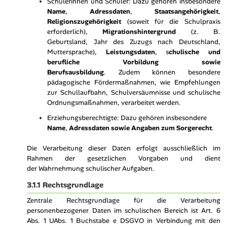
Schülerinnen und Schüler:
Dazu gehören insbesondere
Name
,
Adressdaten
,
Staatsangehörigkeit
,
Religionszugehörigkeit
(soweit für die Schulpraxis
erforderlich),
Migrationshintergrund
(z. B.
Geburtsland, Jahr des Zuzugs nach Deutschland,
Muttersprache),
Leistungsdaten
, s
chulische und
berufliche Vorbildung sowie
Berufsausbildung
.
Zudem können besondere
pädagogische Fördermaßnahmen, wie Empfehlungen
zur Schullaufbahn, Schulversäumnisse und schulische
Ordnungsmaßnahmen, verarbeitet werden.
Erziehungsberechtigte:
Dazu gehören insbesondere
Name
,
Adressdaten
sowie Angaben zum Sorgerecht
.
Die Verarbeitung dieser Daten erfolgt ausschließlich im
Rahmen der gesetzlichen Vorgaben und dient
der Wahrnehmung schulischer Aufgaben.
3.1.1 Rechtsgrundlage
Zentrale Rechtsgrundlage für die Verarbeitung
personenbezogener Daten im schulischen Bereich ist Art. 6
Abs. 1 UAbs. 1 Buchstabe e DSGVO in Verbindung mit den