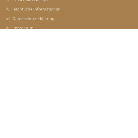
Rechtliche Informationen
Datenschutzerklärung
Impressum
Sitemap
Über uns
Kontakt
Aktuelles
Kontakt
Wirtschafts-Mittelschule Eggenfelden
verwaltung@mittelschule-eggenfelden.de
joseph.salzberger@schule.bayern.de
(+49) 8721 2004
Schulstraße 5
84307 Eggenfelden
Germany